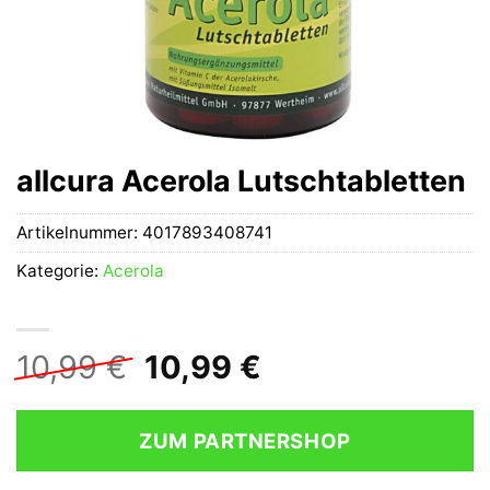
allcura Acerola Lutschtabletten
Artikelnummer:
4017893408741
Kategorie:
Acerola
Ursprünglicher
Aktueller
10,99
€
10,99
€
Preis
Preis
war:
ist:
ZUM PARTNERSHOP
10,99 €
10,99 €.