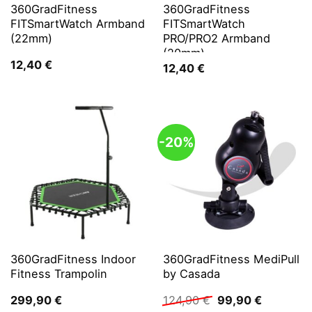
360GradFitness
360GradFitness
FITSmartWatch Armband
FITSmartWatch
(22mm)
PRO/PRO2 Armband
(20mm)
12,40
€
12,40
€
-20%
360GradFitness Indoor
360GradFitness MediPull
Fitness Trampolin
by Casada
Ursprünglicher
Aktueller
299,90
€
124,90
€
99,90
€
Preis
Preis