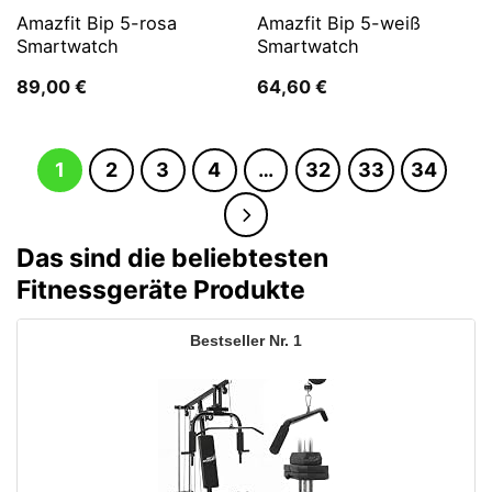
Amazfit Bip 5-rosa
Amazfit Bip 5-weiß
Smartwatch
Smartwatch
89,00
€
64,60
€
1
2
3
4
…
32
33
34
Das sind die beliebtesten
Fitnessgeräte Produkte
1