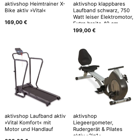
aktivshop Heimtrainer X-
aktivshop klappbares
Bike aktiv »Vital«
Laufband schwarz, 750
Watt leiser Elektromotor,
169,00
€
Extra breite 40 cm
Lauffläche
199,00
€
aktivshop Laufband aktiv
aktivshop
»Vital Komfort« mit
Liegeergometer,
Motor und Handlauf
Rudergerät & Pilates
aktiv »3in1«