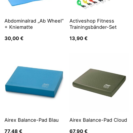
Abdominalrad „Ab Wheel“
Activeshop Fitness
+ Kniematte
Trainingsbänder-Set
30,00
€
13,90
€
Airex Balance-Pad Blau
Airex Balance-Pad Cloud
77,48
€
67,90
€