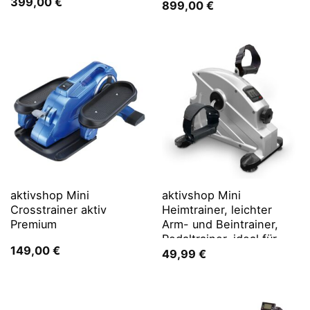
399,00
€
899,00
€
aktivshop Mini
aktivshop Mini
Crosstrainer aktiv
Heimtrainer, leichter
Premium
Arm- und Beintrainer,
Pedaltrainer, ideal für
149,00
€
Senioren
49,99
€