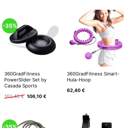
war:
ist:
124,90 €
99,90 €.
-35%
360GradFitness
360GradFitness Smart-
PowerSlider Set by
Hula-Hoop
Casada Sports
62,40
€
Ursprünglicher
Aktueller
162,40
€
106,10
€
Preis
Preis
war:
ist:
162,40 €
106,10 €.
-35%