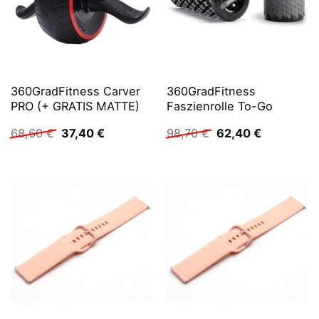
360GradFitness Carver
360GradFitness
PRO (+ GRATIS MATTE)
Faszienrolle To-Go
Ursprünglicher
Aktueller
Ursprünglicher
Aktueller
68,60
€
37,40
€
98,70
€
62,40
€
Preis
Preis
Preis
Preis
war:
ist:
war:
ist:
68,60 €
37,40 €.
98,70 €
62,40 €.