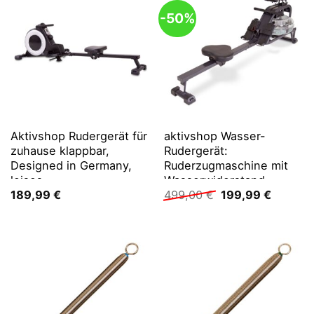
-50%
Aktivshop Rudergerät für
aktivshop Wasser-
zuhause klappbar,
Rudergerät:
Designed in Germany,
Ruderzugmaschine mit
leises
Wasserwiderstand,
Ursprünglicher
Aktuelle
Magnetbremssystem, 16
Rower für zuhause
189,99
€
499,00
€
199,99
€
Preis
Preis
Stufen
war:
ist:
499,00 €
199,99 