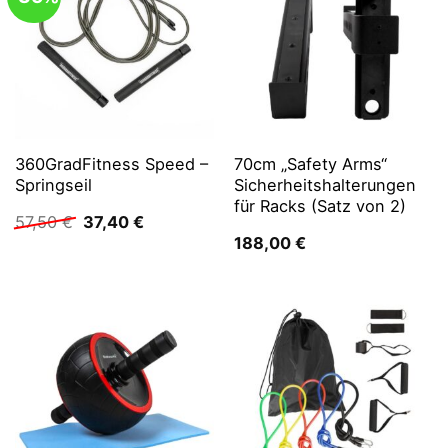
360GradFitness Speed –
70cm „Safety Arms“
Springseil
Sicherheitshalterungen
für Racks (Satz von 2)
Ursprünglicher
Aktueller
57,50
€
37,40
€
Preis
Preis
188,00
€
war:
ist:
57,50 €
37,40 €.