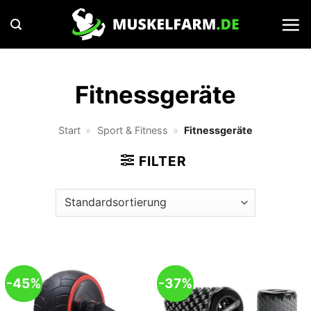
Zum
Inhalt
springen
Fitnessgeräte
Start
»
Sport & Fitness
»
Fitnessgeräte
FILTER
-45%
-37%