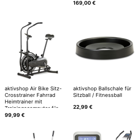
gelenkschonend
169,00
€
aktivshop Air Bike Sitz-
aktivshop Ballschale für
Crosstrainer Fahrrad
Sitzball / Fitnessball
Heimtrainer mit
22,99
€
Trainingscomputer für
zuhause
99,99
€