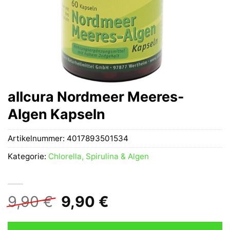
allcura Nordmeer Meeres-
Algen Kapseln
Artikelnummer:
4017893501534
Kategorie:
Chlorella, Spirulina & Algen
Ursprünglicher
Aktueller
9,90
€
9,90
€
Preis
Preis
war:
ist: