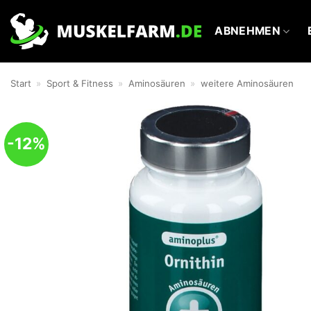
Zum
Inhalt
ABNEHMEN
springen
Start
»
Sport & Fitness
»
Aminosäuren
»
weitere Aminosäuren
-12%