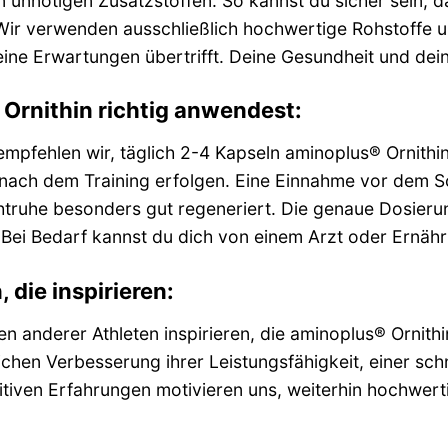
von unnötigen Zusatzstoffen. So kannst du sicher sein, d
 Wir verwenden ausschließlich hochwertige Rohstoffe 
ine Erwartungen übertrifft. Deine Gesundheit und dein 
Ornithin richtig anwendest:
empfehlen wir, täglich 2-4 Kapseln aminoplus® Ornithi
ach dem Training erfolgen. Eine Einnahme vor dem Sch
ruhe besonders gut regeneriert. Die genaue Dosierun
n. Bei Bedarf kannst du dich von einem Arzt oder Ernäh
 die inspirieren:
n anderer Athleten inspirieren, die aminoplus® Ornithin 
lichen Verbesserung ihrer Leistungsfähigkeit, einer sc
tiven Erfahrungen motivieren uns, weiterhin hochwertig