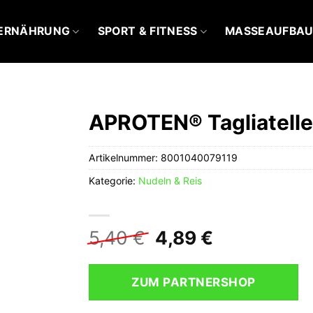
ERNÄHRUNG
SPORT & FITNESS
MASSEAUFBA
APROTEN® Tagliatelle
Artikelnummer:
8001040079119
Kategorie:
Nudeln & Reis
Ursprünglicher
Aktueller
5,40
€
4,89
€
Preis
Preis
war:
ist:
ZUM PARTNERSHOP
5,40 €
4,89 €.