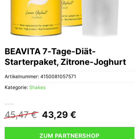
BEAVITA 7-Tage-Diät-
Starterpaket, Zitrone-Joghurt
Artikelnummer:
4150081057571
Kategorie:
Shakes
Ursprünglicher
Aktueller
45,47
€
43,29
€
Preis
Preis
war:
ist:
ZUM PARTNERSHOP