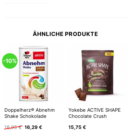
ÄHNLICHE PRODUKTE
-10%
Doppelherz® Abnehm
Yokebe ACTIVE SHAPE
Shake Schokolade
Chocolate Crush
Ursprünglicher
Aktueller
18,95
€
16,29
€
15,75
€