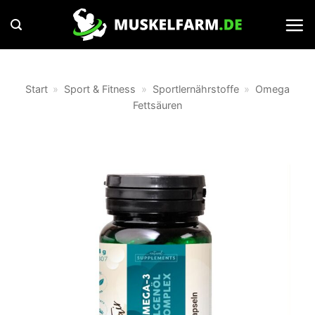
Zum
Inhalt
springen
Start
»
Sport & Fitness
»
Sportlernährstoffe
»
Omega
Fettsäuren