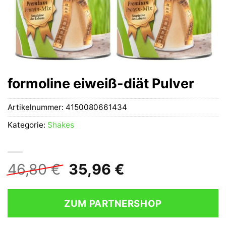
formoline eiweiß-diät Pulver
Artikelnummer:
4150080661434
Kategorie:
Shakes
Ursprünglicher
Aktueller
46,80
€
35,96
€
Preis
Preis
war:
ist:
ZUM PARTNERSHOP
46,80 €
35,96 €.