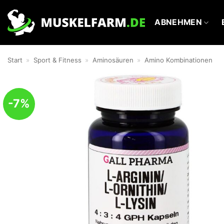
Zum
Inhalt
ABNEHMEN
springen
Start
»
Sport & Fitness
»
Aminosäuren
»
Amino Kombinationen
-7%