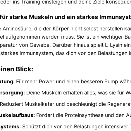
eder ins Training einsteigen und deine Ziele konseque
n für starke Muskeln und ein starkes Immunsys
lle Aminosäure, die der Körper nicht selbst herstellen
 aufgenommen werden muss. Sie ist ein wichtiger Baus
aratur von Gewebe. Darüber hinaus spielt L-Lysin eine
n starkes Immunsystem, das dich vor den Belastungen in
inen Blick:
utung:
Für mehr Power und einen besseren Pump währe
ersorgung:
Deine Muskeln erhalten alles, was sie für 
Reduziert Muskelkater und beschleunigt die Regenerat
uskelaufbaus:
Fördert die Proteinsynthese und den 
systems:
Schützt dich vor den Belastungen intensiver T