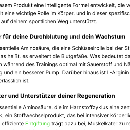
m Produkt eine intelligente Formel entwickelt, die we
t eine wichtige Rolle im Körper, und in dieser spezifi
auf deinem sportlichen Weg unterstützt.
er für deine Durchblutung und dein Wachstum
ssentielle Aminosäure, die eine Schlüsselrolle bei der S
das heißt, es erweitert die Blutgefäße. Was bedeutet d
n während des Trainings optimal mit Sauerstoff und N
und ein besserer Pump. Darüber hinaus ist L-Arginin 
lässlich ist.
fter und Unterstützer deiner Regeneration
essentielle Aminosäure, die im Harnstoffzyklus eine zentr
, ein Stoffwechselprodukt, das bei intensiver körper
 effiziente
Entgiftung
trägt dazu bei, Muskelkater zu r