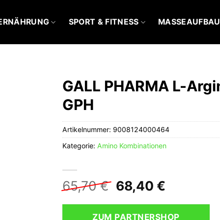
ERNÄHRUNG
SPORT & FITNESS
MASSEAUFBA
GALL PHARMA L-Argini
GPH
Artikelnummer:
9008124000464
Kategorie:
Amino Kombinationen
Ursprünglicher
Aktuelle
65,70
€
68,40
€
Preis
Preis
war:
ist:
ZUM PARTNERSHOP