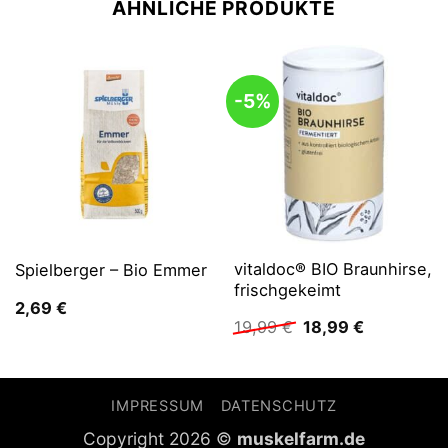
ÄHNLICHE PRODUKTE
-5%
vitaldoc® BIO Braunhirse,
Spielberger – Bio Emmer
frischgekeimt
2,69
€
Ursprünglicher
Aktueller
19,99
€
18,99
€
Preis
Preis
war:
ist:
19,99 €
18,99 €.
IMPRESSUM
DATENSCHUTZ
Copyright 2026 ©
muskelfarm.de