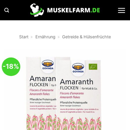
Zum
Inhalt
springen
Start
»
Ernährung
»
Getreide & Hülsenfrüchte
-18%