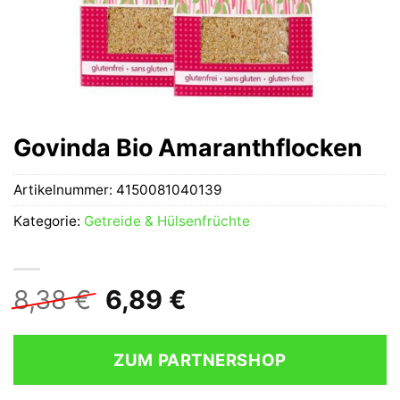
Govinda Bio Amaranthflocken
Artikelnummer:
4150081040139
Kategorie:
Getreide & Hülsenfrüchte
Ursprünglicher
Aktueller
8,38
€
6,89
€
Preis
Preis
war:
ist:
ZUM PARTNERSHOP
8,38 €
6,89 €.