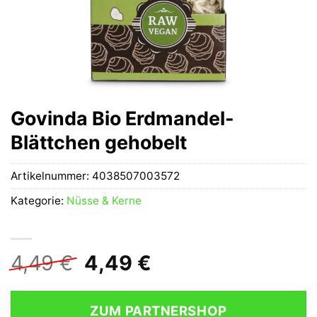
Govinda Bio Erdmandel-
Blättchen gehobelt
Artikelnummer:
4038507003572
Kategorie:
Nüsse & Kerne
Ursprünglicher
Aktueller
4,49
€
4,49
€
Preis
Preis
war:
ist:
ZUM PARTNERSHOP