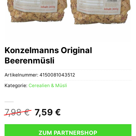
Konzelmanns Original
Beerenmüsli
Artikelnummer:
4150081043512
Kategorie:
Cerealien & Müsli
Ursprünglicher
Aktueller
7,98
€
7,59
€
Preis
Preis
war:
ist:
ZUM PARTNERSHOP