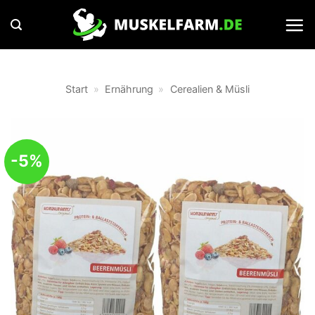
Zum
Inhalt
springen
Start
»
Ernährung
»
Cerealien & Müsli
-5%