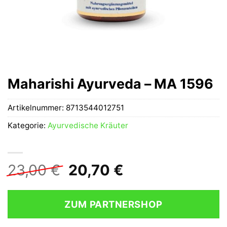
Maharishi Ayurveda – MA 1596
Artikelnummer:
8713544012751
Kategorie:
Ayurvedische Kräuter
Ursprünglicher
Aktueller
23,00
€
20,70
€
Preis
Preis
war:
ist:
ZUM PARTNERSHOP
23,00 €
20,70 €.