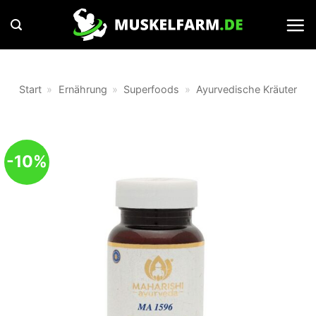
Zum
Inhalt
springen
Start
»
Ernährung
»
Superfoods
»
Ayurvedische Kräuter
-10%