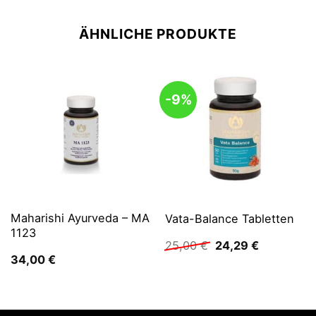
ÄHNLICHE PRODUKTE
-9%
Maharishi Ayurveda – MA
Vata-Balance Tabletten
1123
Ursprünglicher
Aktueller
25,00
€
24,29
€
Preis
Preis
34,00
€
war:
ist:
25,00 €
24,29 €.