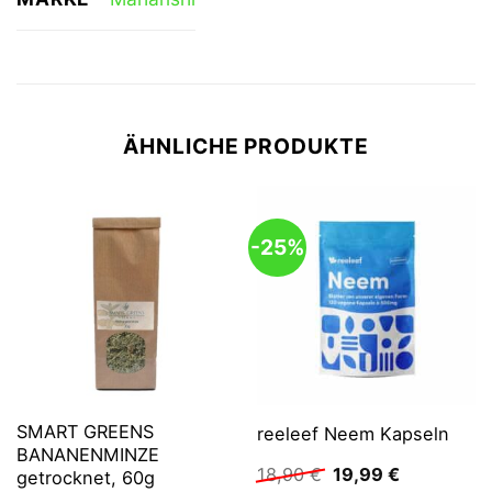
ÄHNLICHE PRODUKTE
-25%
SMART GREENS
reeleef Neem Kapseln
BANANENMINZE
Ursprünglicher
Aktueller
18,90
€
19,99
€
getrocknet, 60g
Preis
Preis