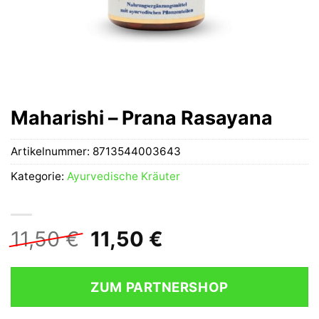
Maharishi – Prana Rasayana
Artikelnummer:
8713544003643
Kategorie:
Ayurvedische Kräuter
Ursprünglicher
Aktueller
11,50
€
11,50
€
Preis
Preis
war:
ist:
ZUM PARTNERSHOP
11,50 €
11,50 €.