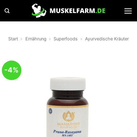
Zum
Inhalt
springen
Start
»
Ernährung
»
Superfoods
»
Ayurvedische Kräuter
-4%