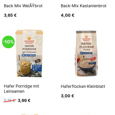
Back Mix WeiÃŸbrot
Back-Mix Kastanienbrot
3,65
€
4,00
€
-10%
Hafer Porridge mit
Haferflocken Kleinblatt
Leinsamen
3,00
€
Ursprünglicher
Aktueller
5,15
€
3,99
€
Preis
Preis
war:
ist:
5,15 €
3,99 €.