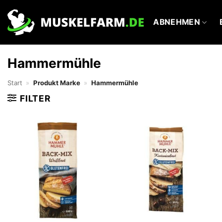
Zum
Inhalt
ABNEHMEN
springen
Hammermühle
Start
»
Produkt Marke
»
Hammermühle
FILTER