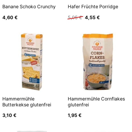
Banane Schoko Crunchy
Hafer Früchte Porridge
Ursprünglicher
Aktueller
4,60
€
5,05
€
4,55
€
Preis
Preis
war:
ist:
5,05 €
4,55 €.
Hammermühle
Hammermühle Cornflakes
Butterkekse glutenfrei
glutenfrei
3,10
€
1,95
€