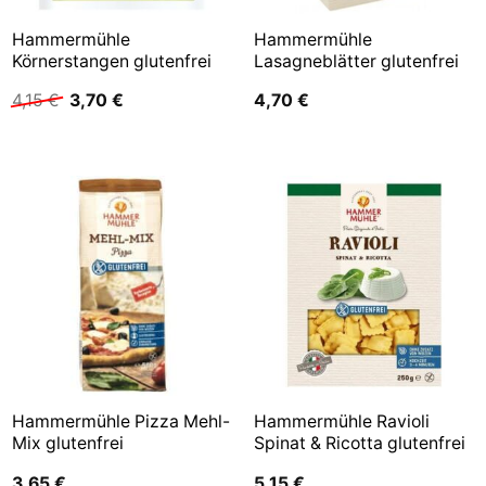
Hammermühle
Hammermühle
Körnerstangen glutenfrei
Lasagneblätter glutenfrei
Ursprünglicher
Aktueller
4,15
€
3,70
€
4,70
€
Preis
Preis
war:
ist:
4,15 €
3,70 €.
Hammermühle Pizza Mehl-
Hammermühle Ravioli
Mix glutenfrei
Spinat & Ricotta glutenfrei
3,65
€
5,15
€