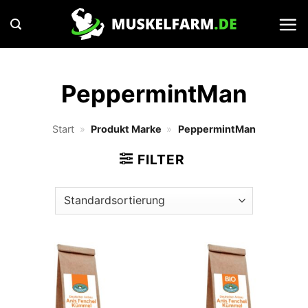
Zum
Inhalt
springen
PeppermintMan
Start
»
Produkt Marke
»
PeppermintMan
FILTER