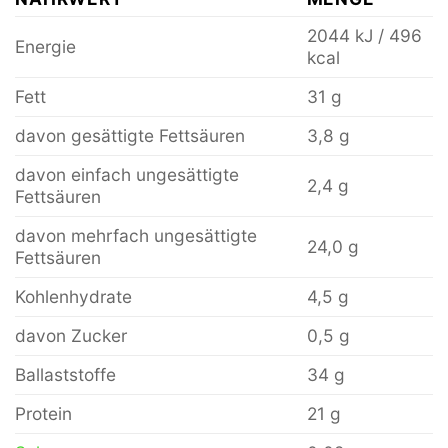
2044 kJ / 496
Energie
kcal
Fett
31 g
davon gesättigte Fettsäuren
3,8 g
davon einfach ungesättigte
2,4 g
Fettsäuren
davon mehrfach ungesättigte
24,0 g
Fettsäuren
Kohlenhydrate
4,5 g
davon Zucker
0,5 g
Ballaststoffe
34 g
Protein
21 g