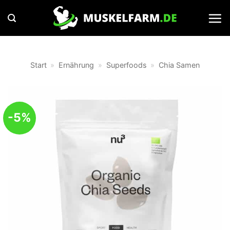
Zum
Inhalt
springen
Start
»
Ernährung
»
Superfoods
»
Chia Samen
-5%