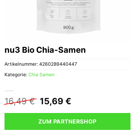
nu3 Bio Chia-Samen
Artikelnummer:
4260289440447
Kategorie:
Chia Samen
Ursprünglicher
Aktueller
16,49
€
15,69
€
Preis
Preis
war:
ist:
ZUM PARTNERSHOP
16,49 €
15,69 €.