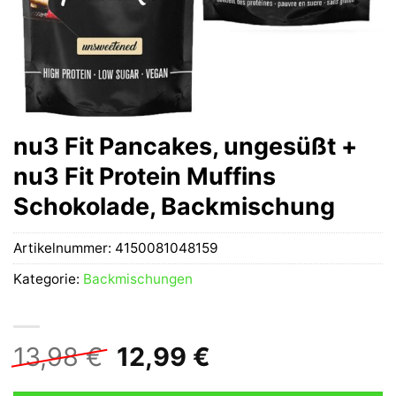
nu3 Fit Pancakes, ungesüßt +
nu3 Fit Protein Muffins
Schokolade, Backmischung
Artikelnummer:
4150081048159
Kategorie:
Backmischungen
Ursprünglicher
Aktueller
13,98
€
12,99
€
Preis
Preis