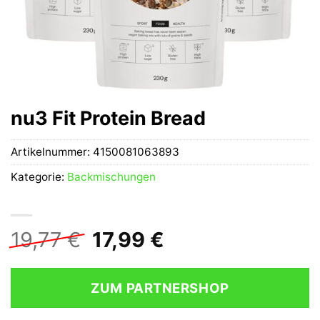
nu3 Fit Protein Bread
Artikelnummer:
4150081063893
Kategorie:
Backmischungen
Ursprünglicher
Aktueller
19,77
€
17,99
€
Preis
Preis
war:
ist:
ZUM PARTNERSHOP
19,77 €
17,99 €.