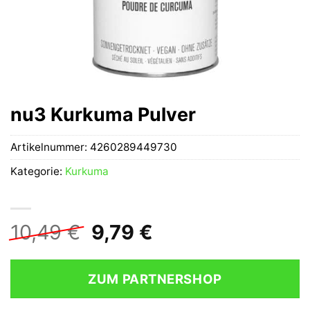
nu3 Kurkuma Pulver
Artikelnummer:
4260289449730
Kategorie:
Kurkuma
Ursprünglicher
Aktueller
10,49
€
9,79
€
Preis
Preis
war:
ist:
ZUM PARTNERSHOP
10,49 €
9,79 €.