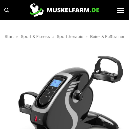
Zum
Inhalt
springen
Start
»
Sport & Fitness
»
Sporttherapie
»
Bein- & Fußtrainer