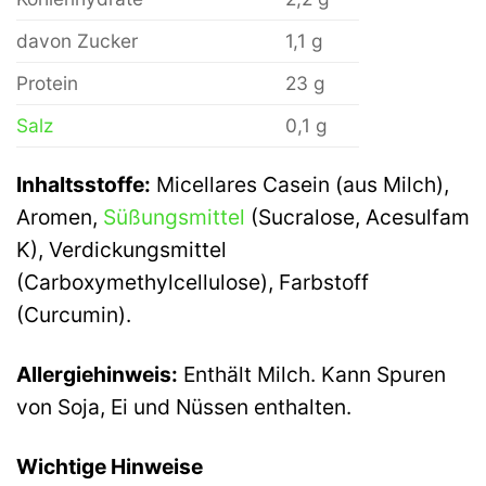
davon Zucker
1,1 g
Protein
23 g
Salz
0,1 g
Inhaltsstoffe:
Micellares Casein (aus Milch),
Aromen,
Süßungsmittel
(Sucralose, Acesulfam
K), Verdickungsmittel
(Carboxymethylcellulose), Farbstoff
(Curcumin).
Allergiehinweis:
Enthält Milch. Kann Spuren
von Soja, Ei und Nüssen enthalten.
Wichtige Hinweise