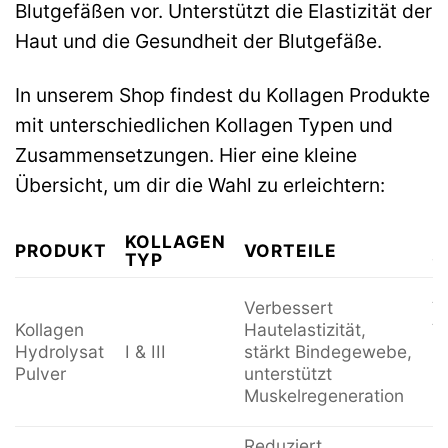
Blutgefäßen vor. Unterstützt die Elastizität der
Haut und die Gesundheit der Blutgefäße.
In unserem Shop findest du Kollagen Produkte
mit unterschiedlichen Kollagen Typen und
Zusammensetzungen. Hier eine kleine
Übersicht, um dir die Wahl zu erleichtern:
KOLLAGEN
B
PRODUKT
VORTEILE
TYP
G
A
Verbessert
A
Kollagen
Hautelastizität,
S
Hydrolysat
I & III
stärkt Bindegewebe,
P
Pulver
unterstützt
F
Muskelregeneration
H
Reduziert