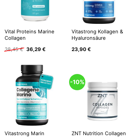
Vital Proteins Marine
Vitastrong Kollagen &
Collagen
Hyaluronsäure
Ursprünglicher
Aktueller
38,45
€
36,29
€
23,90
€
Preis
Preis
war:
ist:
38,45 €
36,29 €.
-10%
Vitastrong Marin
ZNT Nutrition Collagen