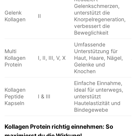
P
Gelenkschmerzen,
G
Gelenk
unterstützt die
II
ä
Kollagen
Knorpelregeneration,
Sp
verbessert die
B
Beweglichkeit
Umfassende
Multi
Unterstützung für
Fü
Kollagen
I, II, III, V, X
Haut, Haare, Nägel,
A
Protein
Gelenke und
s
Knochen
Einfache Einnahme,
P
Kollagen
ideal für unterwegs,
e
Peptide
I & III
unterstützt
E
Kapseln
Hautelastizität und
b
Bindegewebe
Kollagen Protein richtig einnehmen: So
maximierst du die Wirkung!