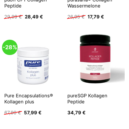
Peptide
Wassermelone
Ursprünglicher
Aktueller
Ursprünglicher
Aktueller
29,99
€
28,49
€
26,95
€
17,79
€
Preis
Preis
Preis
Preis
war:
ist:
war:
ist:
29,99 €
28,49 €.
26,95 €
17,79 €.
-28%
Pure Encapsulations®
pureSGP Kollagen
Kollagen plus
Peptide
Ursprünglicher
Aktueller
67,90
€
57,99
€
34,79
€
Preis
Preis
war:
ist:
67,90 €
57,99 €.