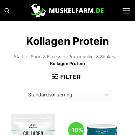
Zum
Inhalt
springen
Kollagen Protein
Start
»
Sport & Fitness
»
Proteinpulver & Shakes
»
Kollagen Protein
FILTER
-10%