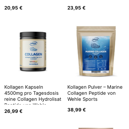
20,95
€
23,95
€
Kollagen Kapseln
Kollagen Pulver – Marine
4500mg pro Tagesdosis
Collagen Peptide von
reine Collagen Hydrolisat
Wehle Sports
Peptide von Wehle
38,99
€
Sports
26,99
€