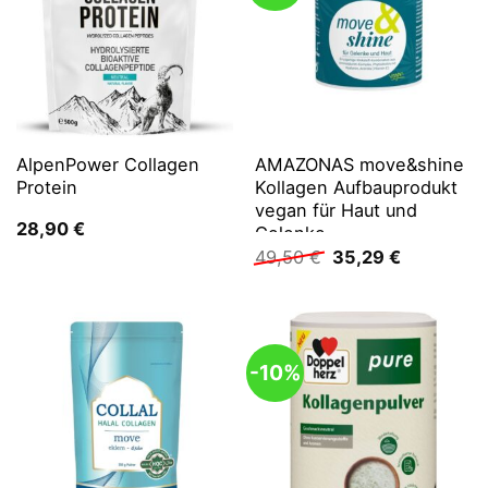
AlpenPower Collagen
AMAZONAS move&shine
Protein
Kollagen Aufbauprodukt
vegan für Haut und
28,90
€
Gelenke
Ursprünglicher
Aktueller
49,50
€
35,29
€
Preis
Preis
war:
ist:
49,50 €
35,29 €.
-10%