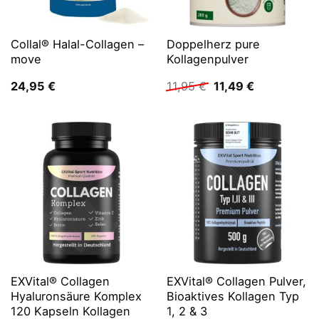
Collal® Halal-Collagen –
Doppelherz pure
move
Kollagenpulver
Ursprünglicher
Aktueller
24,95
€
11,95
€
11,49
€
Preis
Preis
war:
ist:
11,95 €
11,49 €.
EXVital® Collagen
EXVital® Collagen Pulver,
Hyaluronsäure Komplex
Bioaktives Kollagen Typ
120 Kapseln Kollagen
1, 2 & 3