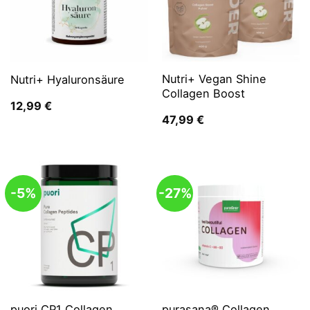
Nutri+ Vegan Shine
Nutri+ Hyaluronsäure
Collagen Boost
12,99
€
47,99
€
-5%
-27%
puori CP1 Collagen
purasana® Collagen