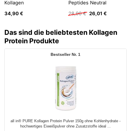
Kollagen
Peptides Neutral
Ursprünglicher
Aktueller
34,90
€
28,90
€
26,01
€
Preis
Preis
war:
ist:
28,90 €
26,01 €.
Das sind die beliebtesten Kollagen
Protein Produkte
1
all in® PURE Kollagen Protein Pulver 150g ohne Kohlenhydrate -
hochwertiges Eiweißpulver ohne Zusatzstoffe ideal ...