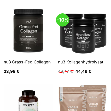
war:
ist:
37,48 €
34,99 €.
-10%
nu3 Grass-Fed Collagen
nu3 Kollagenhydrolysat
Ursprünglicher
Aktueller
23,99
€
49,47
€
44,49
€
Preis
Preis
war:
ist:
49,47 €
44,49 €.