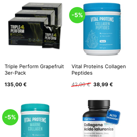
-5%
Triple Perform Grapefruit
Vital Proteins Collagen
3er-Pack
Peptides
Ursprünglicher
Aktueller
135,00
€
42,00
€
38,99
€
Preis
Preis
war:
ist:
42,00 €
38,99 €.
-5%