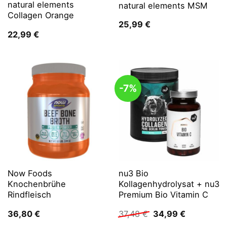
natural elements
natural elements MSM
Collagen Orange
25,99
€
22,99
€
-7%
Now Foods
nu3 Bio
Knochenbrühe
Kollagenhydrolysat + nu3
Rindfleisch
Premium Bio Vitamin C
Ursprünglicher
Aktueller
36,80
€
37,48
€
34,99
€
Preis
Preis