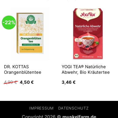
-22%
DR. KOTTAS
YOGI TEA® Natürliche
Orangenblütentee
Abwehr, Bio Kräutertee
Ursprünglicher
Aktueller
4,99
€
4,50
€
3,46
€
Preis
Preis
war:
ist:
4,99 €
4,50 €.
IMPRESSUM
DATENSCHUTZ
Copyright 2026 ©
muskelfarm.de