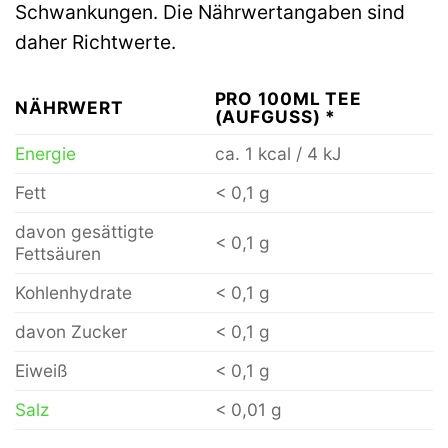
Schwankungen. Die Nährwertangaben sind
daher Richtwerte.
PRO 100ML TEE
NÄHRWERT
(AUFGUSS) *
Energie
ca. 1 kcal / 4 kJ
Fett
< 0,1 g
davon gesättigte
< 0,1 g
Fettsäuren
Kohlenhydrate
< 0,1 g
davon Zucker
< 0,1 g
Eiweiß
< 0,1 g
Salz
< 0,01 g