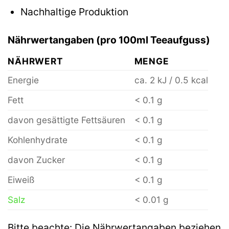
Nachhaltige Produktion
Nährwertangaben (pro 100ml Teeaufguss)
NÄHRWERT
MENGE
Energie
ca. 2 kJ / 0.5 kcal
Fett
< 0.1 g
davon gesättigte Fettsäuren
< 0.1 g
Kohlenhydrate
< 0.1 g
davon Zucker
< 0.1 g
Eiweiß
< 0.1 g
Salz
< 0.01 g
Bitte beachte: Die Nährwertangaben beziehen