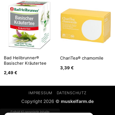
Bad Heilbrunner®
ChariTea® chamomile
Basischer Kräutertee
3,39
€
2,49
€
IMPRESSUM
DATENSCHUTZ
Copyright 2026 ©
muskelfarm.de