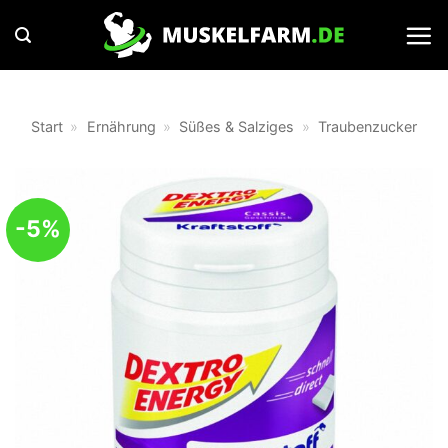
Zum
Inhalt
springen
Start
»
Ernährung
»
Süßes & Salziges
»
Traubenzucker
-5%