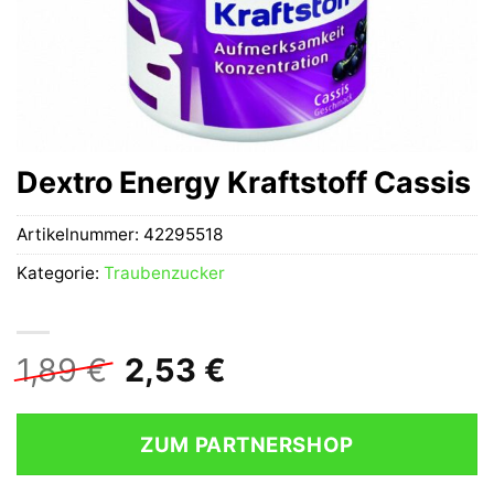
Dextro Energy Kraftstoff Cassis
Artikelnummer:
42295518
Kategorie:
Traubenzucker
Ursprünglicher
Aktueller
1,89
€
2,53
€
Preis
Preis
war:
ist:
ZUM PARTNERSHOP
1,89 €
2,53 €.