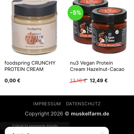
-5%
foodspring CRUNCHY
nu3 Vegan Protein
PROTEIN CREAM
Cream Hazelnut-Cacao
Ursprünglicher
Aktueller
0,00
€
13,18
€
12,49
€
Preis
Preis
war:
ist:
13,18 €
12,49 €.
IMPRESSUM
DATENSCHUTZ
Copyright 2026 ©
muskelfarm.de