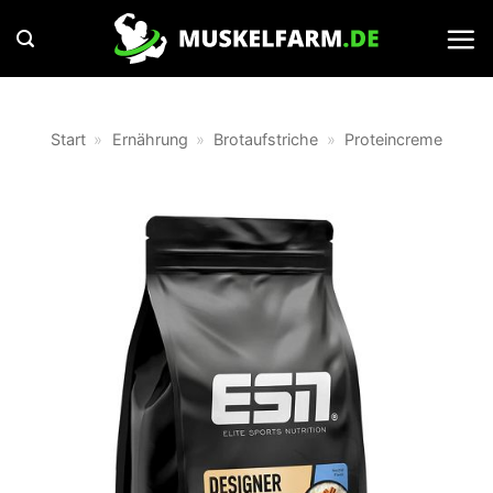
Zum
Inhalt
springen
Start
»
Ernährung
»
Brotaufstriche
»
Proteincreme