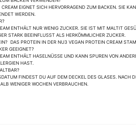
H ZUM BACKEN VERWENDEN?
N CREAM EIGNET SICH HERVORRAGEND ZUM BACKEN. SIE KA
ENDET WERDEN.
R?
EAM ENTHÄLT NUR WENIG ZUCKER. SIE IST MIT MALTIT GES
ER STARK BEEINFLUSST ALS HERKÖMMLICHER ZUCKER.
IN?
DAS PROTEIN IN DER NU3 VEGAN PROTEIN CREAM STA
IKER GEEIGNET?
REAM ENTHÄLT HASELNÜSSE UND KANN SPUREN VON ANDERE
LERGIEN HAST.
HALTBAR?
DATUM FINDEST DU AUF DEM DECKEL DES GLASES. NACH D
ALB WENIGER WOCHEN VERBRAUCHEN.