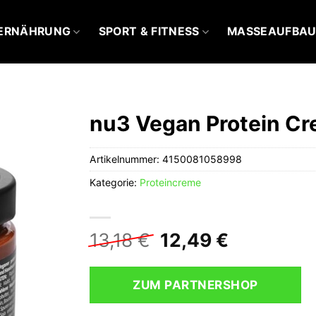
ERNÄHRUNG
SPORT & FITNESS
MASSEAUFBA
nu3 Vegan Protein C
Artikelnummer:
4150081058998
Kategorie:
Proteincreme
Ursprünglicher
Aktueller
13,18
€
12,49
€
Preis
Preis
war:
ist:
ZUM PARTNERSHOP
13,18 €
12,49 €.