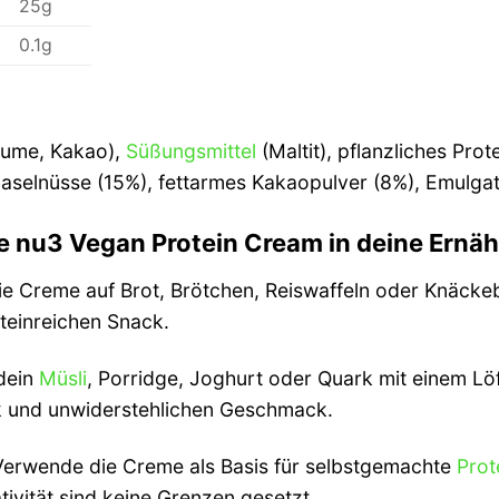
25g
0.1g
lume, Kakao),
Süßungsmittel
(Maltit), pflanzliches Prot
selnüsse (15%), fettarmes Kakaopulver (8%), Emulgat
ie nu3 Vegan Protein Cream in deine Ernä
e Creme auf Brot, Brötchen, Reiswaffeln oder Knäckeb
teinreichen Snack.
dein
Müsli
, Porridge, Joghurt oder Quark mit einem Lö
ck und unwiderstehlichen Geschmack.
erwende die Creme als Basis für selbstgemachte
Prot
tivität sind keine Grenzen gesetzt.