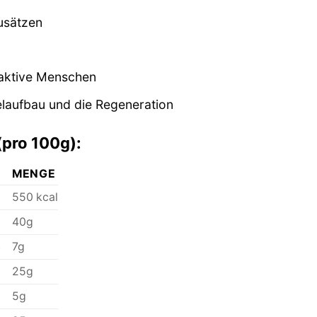
Zusätzen
d aktive Menschen
laufbau und die Regeneration
pro 100g):
MENGE
550 kcal
40g
n
7g
25g
5g