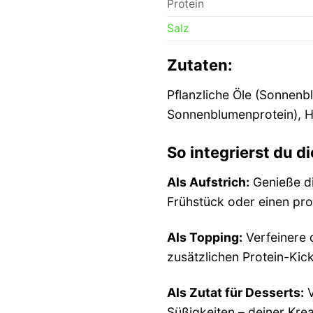
Protein
Salz
Zutaten:
Pflanzliche Öle (Sonnenb
Sonnenblumenprotein), Ha
So integrierst du d
Als Aufstrich:
Genieße di
Frühstück oder einen pro
Als Topping:
Verfeinere 
zusätzlichen Protein-Ki
Als Zutat für Desserts:
V
Süßigkeiten – deiner Krea