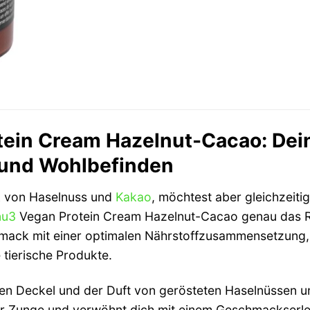
tein Cream Hazelnut-Cacao: De
und Wohlbefinden
k von Haselnuss und
Kakao
, möchtest aber gleichzeit
nu3
Vegan Protein Cream Hazelnut-Cacao genau das Rich
mack mit einer optimalen Nährstoffzusammensetzung, u
 tierische Produkte.
 den Deckel und der Duft von gerösteten Haselnüssen un
r Zunge und verwöhnt dich mit einem Geschmackserlebn