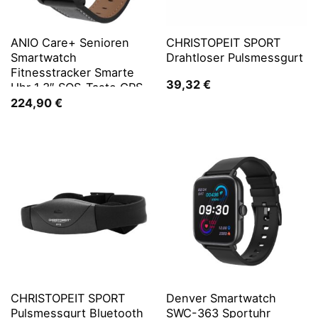
ANIO Care+ Senioren
CHRISTOPEIT SPORT
Smartwatch
Drahtloser Pulsmessgurt
Fitnesstracker Smarte
39,32
€
Uhr 1,3″ SOS-Taste GPS
WLAN
224,90
€
CHRISTOPEIT SPORT
Denver Smartwatch
Pulsmessgurt Bluetooth
SWC-363 Sportuhr