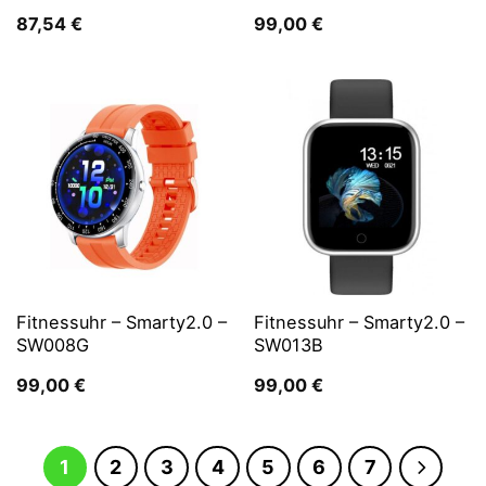
87,54
€
99,00
€
Fitnessuhr – Smarty2.0 –
Fitnessuhr – Smarty2.0 –
SW008G
SW013B
99,00
€
99,00
€
1
2
3
4
5
6
7