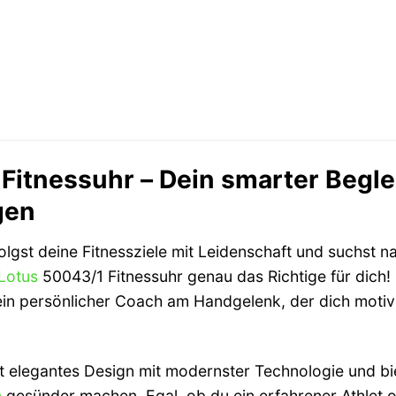
Fitnessuhr – Dein smarter Begle
gen
folgst deine Fitnessziele mit Leidenschaft und suchst 
Lotus
50043/1 Fitnessuhr genau das Richtige für dich! Di
 dein persönlicher Coach am Handgelenk, der dich moti
 elegantes Design mit modernster Technologie und biete
n
gesünder machen. Egal, ob du ein erfahrener Athlet ode