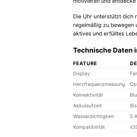
motivieren und entdecke
Die Uhr unterstützt dich 
regelmäßig zu bewegen un
aktives und erfülltes Leb
Technische Daten i
FEATURE
DE
Display
Fa
Herzfrequenzmessung
Op
Konnektivität
Bl
Akkulaufzeit
Bis
Wasserdichtigkeit
5 
Kompatibilität
iO