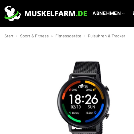
Zum
Inhalt
ABNEHMEN
springen
Start
»
Sport & Fitness
»
Fitnessgeräte
»
Pulsuhren & Tracker