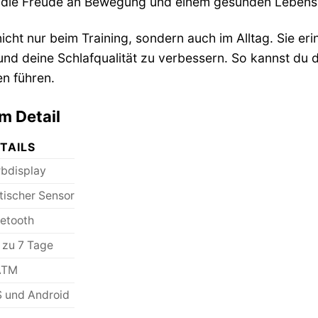
 die Freude an Bewegung und einem gesunden Lebenss
nicht nur beim Training, sondern auch im Alltag. Sie eri
d deine Schlafqualität zu verbessern. So kannst du d
en führen.
m Detail
TAILS
rbdisplay
tischer Sensor
uetooth
 zu 7 Tage
ATM
S und Android