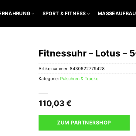
ERNÄHRUNG
SPORT & FITNESS
MASSEAUFBA
Fitnessuhr – Lotus – 
Artikelnummer:
8430622779428
Kategorie:
Pulsuhren & Tracker
110,03
€
ZUM PARTNERSHOP