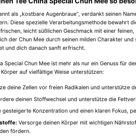
nen Tee China Special Chun Mee so beso
nt als „kostbare Augenbraue“, verdankt seinen Namen d
rn. Diese spezielle Verarbeitungsmethode bewahrt die
rischen, leicht süßlichen Geschmack mit einer feinen,
ich der Chun Mee durch seinen milden Charakter und s
et und dich danach sanft erfrischt.
 Special Chun Mee ist mehr als nur ein Genuss für den
 Körper auf vielfältige Weise unterstützen:
e deine Zellen vor freien Radikalen und unterstütze 
rdere deinen Stoffwechsel und unterstütze die Fettver
 gesteigerte Konzentration und einen klaren Fokus, per
stoffe:
Versorge deinen Körper mit wichtigen Nährstof
den fördern.