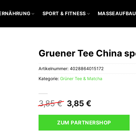
ERNÄHRUNG
SPORT & FITNESS
MASSEAUFBA
Gruener Tee China sp
Artikelnummer:
4028864015172
Kategorie:
Grüner Tee & Matcha
Ursprünglicher
Aktueller
3,85
€
3,85
€
Preis
Preis
war:
ist:
ZUM PARTNERSHOP
3,85 €
3,85 €.