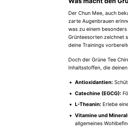
Was macht den Grü
Der Chun Mee, auch bekan
zarte Augenbrauen erinne
was zu einem besonders f
Grünteesorten zeichnet s
deine Trainings vorbereit
Doch der Grüne Tee China
Inhaltsstoffen, die deinen
Antioxidantien:
Schütz
Catechine (EGCG):
Fö
L-Theanin:
Erlebe eine
Vitamine und Mineral
allgemeines Wohlbefin