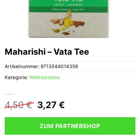
Maharishi – Vata Tee
Artikelnummer:
8713544014359
Kategorie:
Wellnesstees
Ursprünglicher
Aktueller
4,50
€
3,27
€
Preis
Preis
war:
ist:
ZUM PARTNERSHOP
4,50 €
3,27 €.