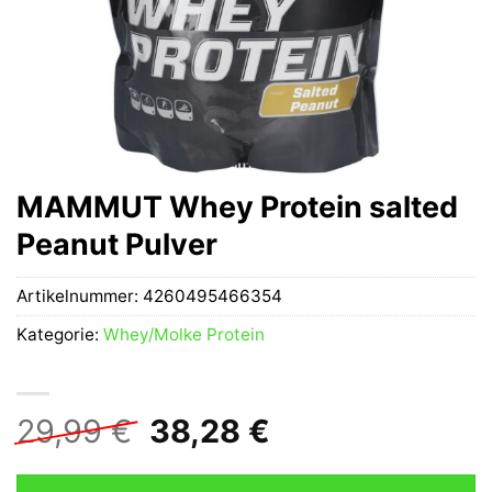
MAMMUT Whey Protein salted
Peanut Pulver
Artikelnummer:
4260495466354
Kategorie:
Whey/Molke Protein
Ursprünglicher
Aktueller
29,99
€
38,28
€
Preis
Preis
war:
ist: