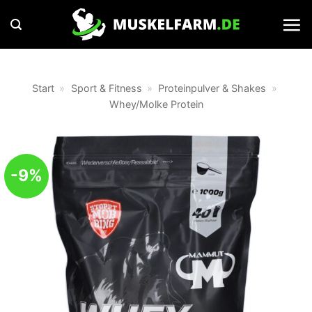
Zum
Inhalt
springen
Start
»
Sport & Fitness
»
Proteinpulver & Shakes
»
Whey/Molke Protein
-9%