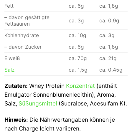
Fett
ca. 6g
ca. 1,8g
– davon gesättigte
ca. 3g
ca. 0,9g
Fettsäuren
Kohlenhydrate
ca. 10g
ca. 3g
– davon Zucker
ca. 6g
ca. 1,8g
Eiweiß
ca. 70g
ca. 21g
Salz
ca. 1,5g
ca. 0,45g
Zutaten:
Whey Protein
Konzentrat
(enthält
Emulgator Sonnenblumenlecithin), Aroma,
Salz,
Süßungsmittel
(Sucralose, Acesulfam K).
Hinweis:
Die Nährwertangaben können je
nach Charge leicht variieren.