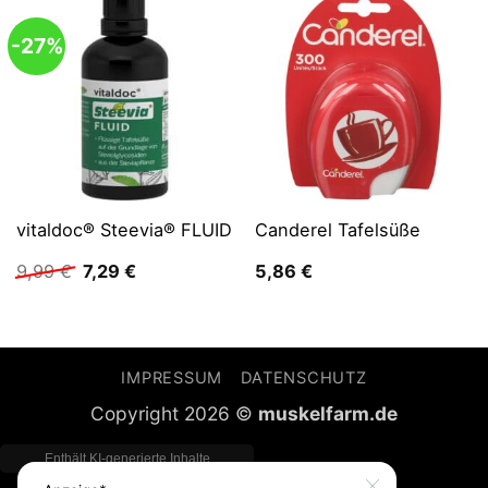
-27%
vitaldoc® Steevia® FLUID
Canderel Tafelsüße
Ursprünglicher
Aktueller
9,99
€
7,29
€
5,86
€
Preis
Preis
war:
ist:
9,99 €
7,29 €.
IMPRESSUM
DATENSCHUTZ
Copyright 2026 ©
muskelfarm.de