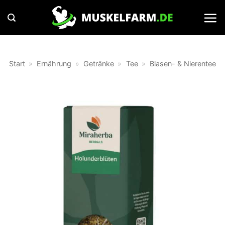
Zum
Inhalt
springen
Start
»
Ernährung
»
Getränke
»
Tee
»
Blasen- & Nierentee