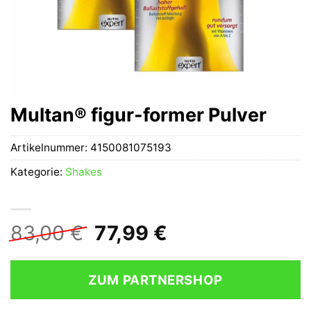
Multan® figur-former Pulver
Artikelnummer:
4150081075193
Kategorie:
Shakes
Ursprünglicher
Aktueller
83,00
€
77,99
€
Preis
Preis
war:
ist:
ZUM PARTNERSHOP
83,00 €
77,99 €.