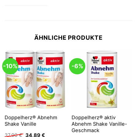
ÄHNLICHE PRODUKTE
-10%
-6%
Doppelherz® Abnehm
Doppelherz® aktiv
Shake Vanille
Abnehm Shake Vanille-
Geschmack
Ursprünglicher
Aktueller
37,90
€
34,89
€