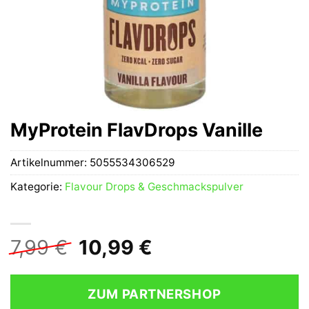
MyProtein FlavDrops Vanille
Artikelnummer:
5055534306529
Kategorie:
Flavour Drops & Geschmackspulver
Ursprünglicher
Aktueller
7,99
€
10,99
€
Preis
Preis
war:
ist:
ZUM PARTNERSHOP
7,99 €
10,99 €.