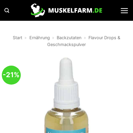
Zum
Inhalt
springen
Start
»
Ernährung
»
Backzutaten
»
Flavour Drops &
Geschmackspulver
-21%