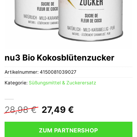
nu3 Bio Kokosblütenzucker
Artikelnummer:
4150081039027
Kategorie:
Süßungsmittel & Zuckerersatz
Ursprünglicher
Aktueller
28,98
€
27,49
€
Preis
Preis
war:
ist:
ZUM PARTNERSHOP
28,98 €
27,49 €.