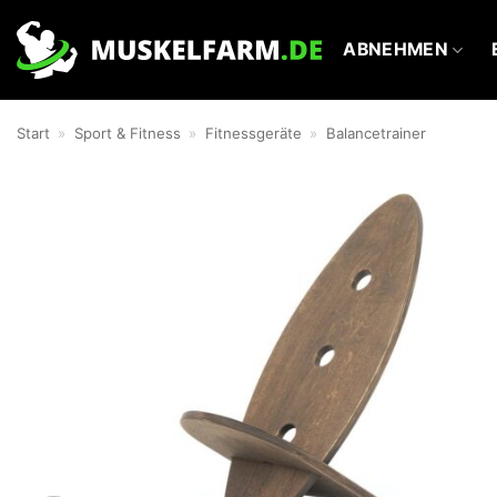
Zum
Inhalt
ABNEHMEN
springen
Start
»
Sport & Fitness
»
Fitnessgeräte
»
Balancetrainer