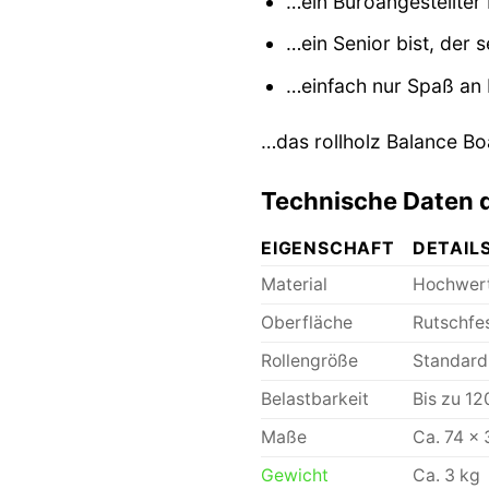
…ein Büroangestellte
…ein Senior bist, der 
…einfach nur Spaß an
…das rollholz Balance Boa
Technische Daten d
EIGENSCHAFT
DETAIL
Material
Hochwert
Oberfläche
Rutschfes
Rollengröße
Standard
Belastbarkeit
Bis zu 12
Maße
Ca. 74 x
Gewicht
Ca. 3 kg