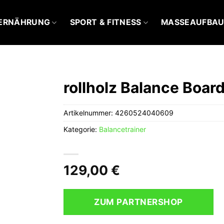
ERNÄHRUNG
SPORT & FITNESS
MASSEAUFBA
rollholz Balance Boar
Artikelnummer:
4260524040609
Kategorie:
Balancetrainer
129,00
€
ZUM PARTNERSHOP