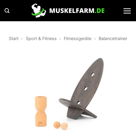
Zum
Inhalt
springen
Start
»
Sport & Fitness
»
Fitnessgeräte
»
Balancetrainer