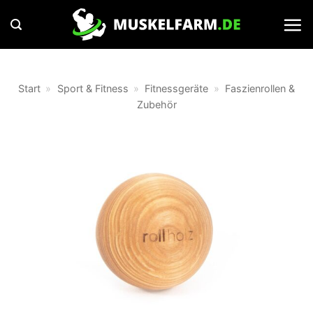
Zum
Inhalt
springen
Start
»
Sport & Fitness
»
Fitnessgeräte
»
Faszienrollen &
Zubehör