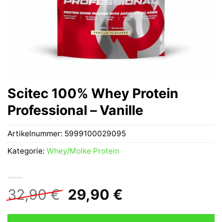
Scitec 100% Whey Protein
Professional – Vanille
Artikelnummer:
5999100029095
Kategorie:
Whey/Molke Protein
Ursprünglicher
Aktueller
32,90
€
29,90
€
Preis
Preis
war:
ist: