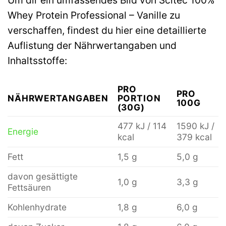
Whey Protein Professional – Vanille zu
verschaffen, findest du hier eine detaillierte
Auflistung der Nährwertangaben und
Inhaltsstoffe:
PRO
PRO
NÄHRWERTANGABEN
PORTION
100G
(30G)
477 kJ / 114
1590 kJ /
Energie
kcal
379 kcal
Fett
1,5 g
5,0 g
davon gesättigte
1,0 g
3,3 g
Fettsäuren
Kohlenhydrate
1,8 g
6,0 g