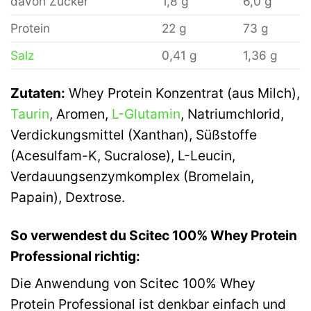
davon Zucker
1,8 g
6,0 g
Protein
22 g
73 g
Salz
0,41 g
1,36 g
Zutaten:
Whey Protein Konzentrat (aus Milch),
Taurin
, Aromen,
L-Glutamin
, Natriumchlorid,
Verdickungsmittel (Xanthan), Süßstoffe
(Acesulfam-K, Sucralose), L-Leucin,
Verdauungsenzymkomplex (Bromelain,
Papain), Dextrose.
So verwendest du Scitec 100% Whey Protein
Professional richtig:
Die Anwendung von Scitec 100% Whey
Protein Professional ist denkbar einfach und