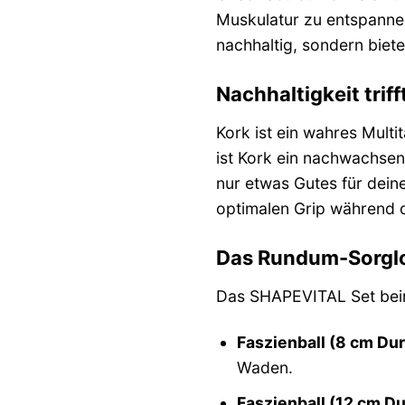
Muskulatur zu entspannen.
nachhaltig, sondern biete
Nachhaltigkeit triff
Kork ist ein wahres Multi
ist Kork ein nachwachse
nur etwas Gutes für deine
optimalen Grip während d
Das Rundum-Sorglo
Das SHAPEVITAL Set beinh
Faszienball (8 cm Du
Waden.
Faszienball (12 cm D