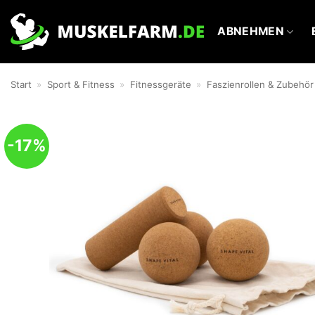
Zum
Inhalt
ABNEHMEN
springen
Start
»
Sport & Fitness
»
Fitnessgeräte
»
Faszienrollen & Zubehör
-17%