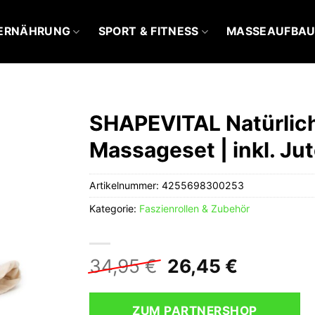
ERNÄHRUNG
SPORT & FITNESS
MASSEAUFBA
SHAPEVITAL Natürlich
Massageset | inkl. Ju
Artikelnummer:
4255698300253
Kategorie:
Faszienrollen & Zubehör
Ursprünglicher
Aktuelle
34,95
€
26,45
€
Preis
Preis
war:
ist:
ZUM PARTNERSHOP