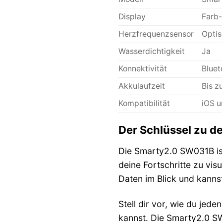
Display
Farb
Herzfrequenzsensor
Opti
Wasserdichtigkeit
Ja
Konnektivität
Bluet
Akkulaufzeit
Bis z
Kompatibilität
iOS u
Der Schlüssel zu d
Die Smarty2.0 SW031B ist 
deine Fortschritte zu vis
Daten im Blick und kannst
Stell dir vor, wie du jed
kannst. Die Smarty2.0 SW