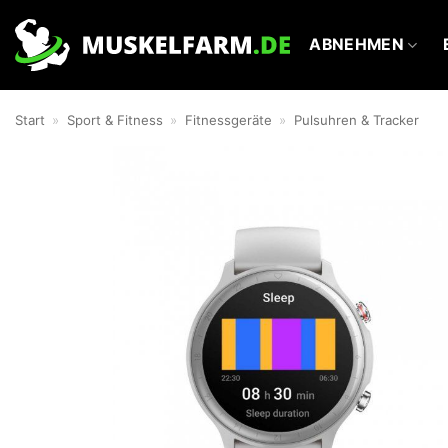
Zum
Inhalt
ABNEHMEN
springen
Start
»
Sport & Fitness
»
Fitnessgeräte
»
Pulsuhren & Tracker