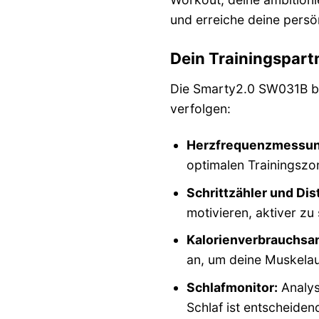
und erreiche deine persö
Dein Trainingspart
Die Smarty2.0 SW031B biet
verfolgen:
Herzfrequenzmessung
optimalen Trainingszon
Schrittzähler und Di
motivieren, aktiver zu
Kalorienverbrauchsa
an, um deine Muskelau
Schlafmonitor:
Analys
Schlaf ist entscheide