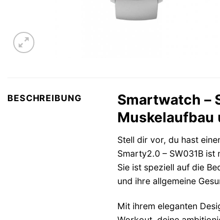
Smartwatch – S
BESCHREIBUNG
Muskelaufbau u
Stell dir vor, du hast e
Smarty2.0 – SW031B ist me
Sie ist speziell auf die 
und ihre allgemeine Gesun
Mit ihrem eleganten Desi
Workout, deine ambitionie