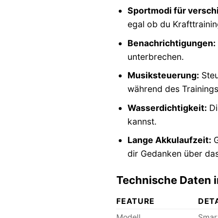
Sportmodi für versch
egal ob du Krafttraini
Benachrichtigungen:
unterbrechen.
Musiksteuerung:
Steu
während des Trainings
Wasserdichtigkeit:
Di
kannst.
Lange Akkulaufzeit:
G
dir Gedanken über da
Technische Daten i
FEATURE
DET
Modell
Smar