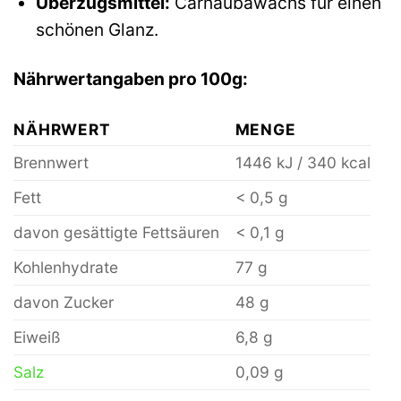
Überzugsmittel:
Carnaubawachs für einen
schönen Glanz.
Nährwertangaben pro 100g:
NÄHRWERT
MENGE
Brennwert
1446 kJ / 340 kcal
Fett
< 0,5 g
davon gesättigte Fettsäuren
< 0,1 g
Kohlenhydrate
77 g
davon Zucker
48 g
Eiweiß
6,8 g
Salz
0,09 g