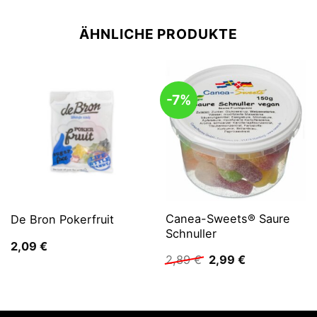
ÄHNLICHE PRODUKTE
-7%
Canea-Sweets® Saure
De Bron Pokerfruit
Schnuller
2,09
€
Ursprünglicher
Aktueller
2,89
€
2,99
€
Preis
Preis
war:
ist:
2,89 €
2,99 €.