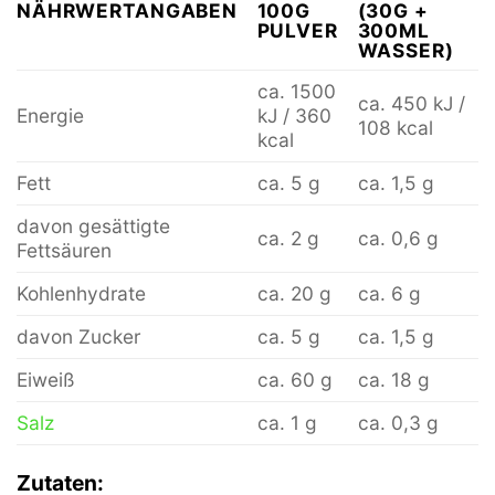
NÄHRWERTANGABEN
100G
(30G +
PULVER
300ML
WASSER)
ca. 1500
ca. 450 kJ /
Energie
kJ / 360
108 kcal
kcal
Fett
ca. 5 g
ca. 1,5 g
davon gesättigte
ca. 2 g
ca. 0,6 g
Fettsäuren
Kohlenhydrate
ca. 20 g
ca. 6 g
davon Zucker
ca. 5 g
ca. 1,5 g
Eiweiß
ca. 60 g
ca. 18 g
Salz
ca. 1 g
ca. 0,3 g
Zutaten: