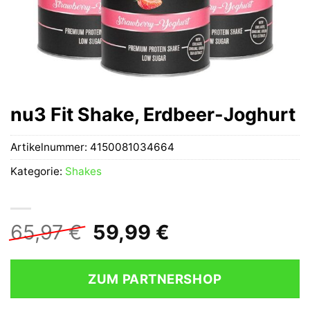
nu3 Fit Shake, Erdbeer-Joghurt
Artikelnummer:
4150081034664
Kategorie:
Shakes
Ursprünglicher
Aktueller
65,97
€
59,99
€
Preis
Preis
war:
ist:
ZUM PARTNERSHOP
65,97 €
59,99 €.